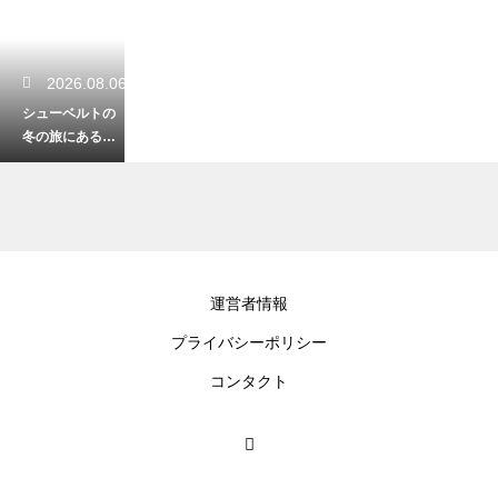
2026.08.06
シューベルトの
冬の旅にある菩
提樹の意味！甘
美な旋律に隠さ
れた死への誘い
2026.08.05
運営者情報
クラシック音楽
プライバシーポリシー
の奇想曲やカプ
リッチョとは？
コンタクト
自由奔放な曲の
魅力を解説
2026.08.04