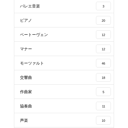
バレエ音楽
3
ピアノ
20
ベートーヴェン
12
マナー
12
モーツァルト
46
交響曲
18
作曲家
5
協奏曲
11
声楽
10