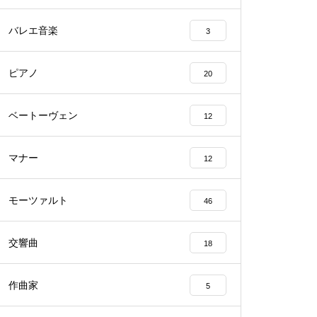
バレエ音楽
3
ピアノ
20
ベートーヴェン
12
マナー
12
モーツァルト
46
交響曲
18
作曲家
5