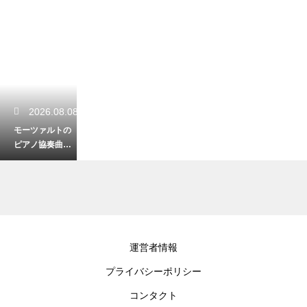
2026.08.08
モーツァルトの
ピアノ協奏曲の
２４番ハ短調の
特徴！深い悲し
みを帯びた名曲
2026.08.07
運営者情報
ブラームスの大
プライバシーポリシー
学祝典序曲を解
説！学生歌が散
コンタクト
りばめられた歓