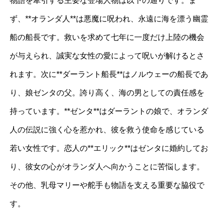
物語を牽引する主要な登場人物は以下の通りです。ま
ず、**オランダ人**は悪魔に呪われ、永遠に海を漂う幽霊
船の船長です。救いを求めて七年に一度だけ上陸の機会
が与えられ、誠実な女性の愛によって呪いが解けるとさ
れます。次に**ダーラント船長**はノルウェーの船長であ
り、娘ゼンタの父。誇り高く、海の男としての責任感を
持っています。**ゼンタ**はダーラントの娘で、オランダ
人の伝説に強く心を惹かれ、彼を救う使命を感じている
若い女性です。恋人の**エリック**はゼンタに婚約してお
り、彼女の心がオランダ人へ向かうことに苦悩します。
その他、乳母マリーや舵手も物語を支える重要な脇役で
す。