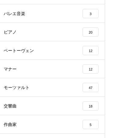
バレエ音楽
3
ピアノ
20
ベートーヴェン
12
マナー
12
モーツァルト
47
交響曲
18
作曲家
5