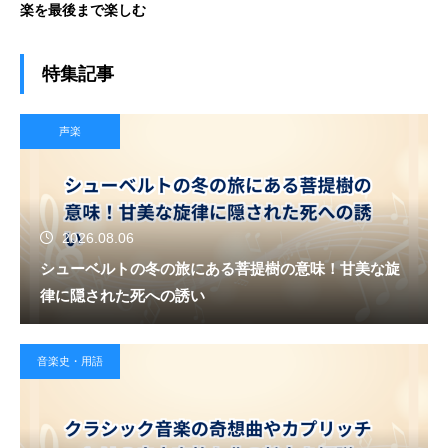
楽を最後まで楽しむ
特集記事
声楽
2026.08.06
シューベルトの冬の旅にある菩提樹の意味！甘美な旋
律に隠された死への誘い
音楽史・用語