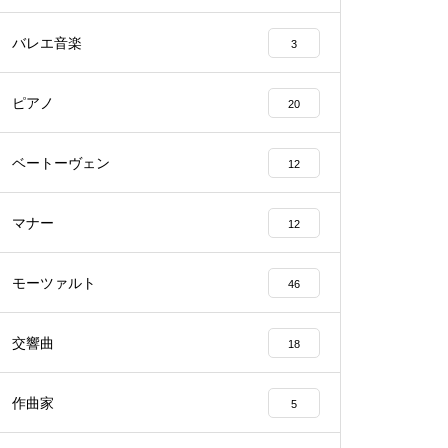
バレエ音楽
3
ピアノ
20
ベートーヴェン
12
マナー
12
モーツァルト
46
交響曲
18
作曲家
5