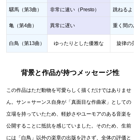
騾馬（第3曲）
非常に速い（Presto）
跳ねるよう
亀（第4曲）
異常に遅い
重く間のあ
白鳥（第13曲）
ゆったりとした優雅な
旋律の美
背景と作品が持つメッセージ性
この作品はただ動物を可愛らしく描くだけではありませ
ん。サン＝サーンス自身が「真面目な作曲家」としての
立場を持っていたため、軽妙さやユーモアのある音楽を
公開することに抵抗を感じていました。そのため、生前
には「白鳥」以外の楽章の出版を許さず、全体の評価と