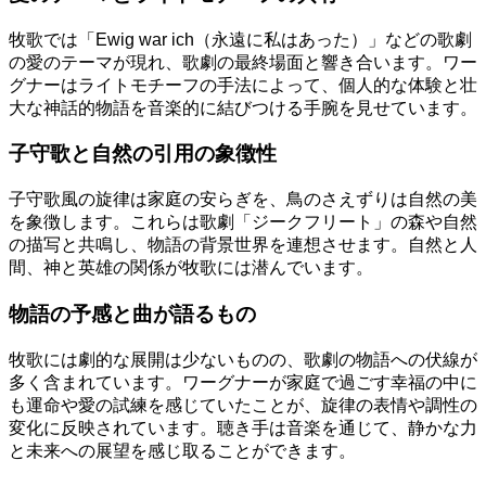
牧歌では「Ewig war ich（永遠に私はあった）」などの歌劇
の愛のテーマが現れ、歌劇の最終場面と響き合います。ワー
グナーはライトモチーフの手法によって、個人的な体験と壮
大な神話的物語を音楽的に結びつける手腕を見せています。
子守歌と自然の引用の象徴性
子守歌風の旋律は家庭の安らぎを、鳥のさえずりは自然の美
を象徴します。これらは歌劇「ジークフリート」の森や自然
の描写と共鳴し、物語の背景世界を連想させます。自然と人
間、神と英雄の関係が牧歌には潜んでいます。
物語の予感と曲が語るもの
牧歌には劇的な展開は少ないものの、歌劇の物語への伏線が
多く含まれています。ワーグナーが家庭で過ごす幸福の中に
も運命や愛の試練を感じていたことが、旋律の表情や調性の
変化に反映されています。聴き手は音楽を通じて、静かな力
と未来への展望を感じ取ることができます。