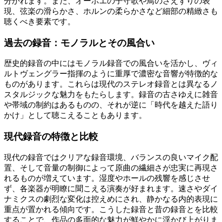
分かれます。また、オーボエの子守歌や鳥のさえずりの表
現、弦楽の滑らかさ、ホルンの柔らかさなど細部の精緻さも
聴くべき要素です。
過去の録音：モノラルとその風合い
歴史的録音の中にはモノラル録音での風合いを活かし、ヴィ
ルトヴェングラー指揮のように重厚で濃密な音響が特徴的な
ものがあります。これらは現代のステレオ録音とは異なるノ
スタルジックな魅力をもたらします。録音の古さゆえに雑音
や帯域の制約はあるものの、それが逆に「時代を越えた語り
かけ」として聴こえることもあります。
現代録音の特徴と比較
現代の録音ではクリアな録音環境、バランスの良いマイク配
置、そして音量の制御によって原曲の繊細さが忠実に再現さ
れるものが増えています。湿度やホールの残響を感じさせ
ず、各楽器が明瞭に聞こえる演奏が好まれます。速さやダイ
ナミクスの劇烈な変化は控えめにされ、静かなる内的表現に
重点が置かれる傾向です。こうした録音と昔の録音とを比較
することで、作品の多面的な魅力が鮮やかに浮かび上がりま