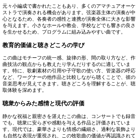
元々小編成で書かれたこともあり、多くのアマチュアオーケ
ストラで演奏される機会があります。弦楽器主体の演奏が中
心となるため、各奏者の感性と連携が演奏全体に大きな影響
を与えます。小さなホールや教会、学校などでも響きの良さ
を生かせるため、プログラムに組み込みやすい曲です。
教育的価値と聴きどころの学び
この曲はモチーフの統一感、旋律の形、間の取り方など、作
曲技法の観点からも教えたり学んだりするのに適していま
す。特に、歌劇素材の引用や子守歌の使い方、管楽器の呼応
など、ワーグナーの他作品と比較しながら聴くことで、彼の
音楽思考が見えてきます。聴きどころを理解することが、聴
取体験を深めます。
聴衆からみた感情と現代の評価
静かな祝福と親密さを湛えたこの曲は、コンサートでも録音
でも、聴衆に安らぎや感動を与える作品と評価されていま
す。現代では、豪華さよりも情感の繊細さ、過剰な装飾より
も自然な表現が重視され、この牧歌曲の価値が再認識されて