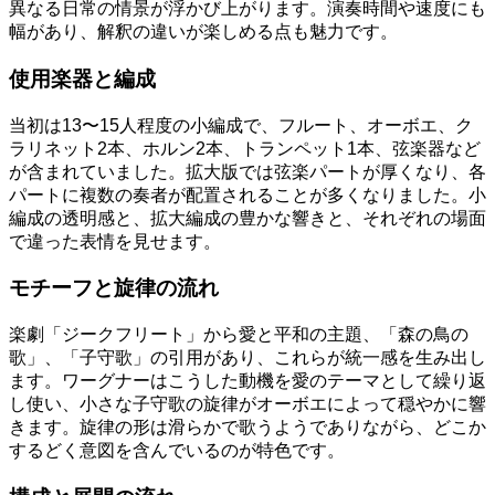
異なる日常の情景が浮かび上がります。演奏時間や速度にも
幅があり、解釈の違いが楽しめる点も魅力です。
使用楽器と編成
当初は13〜15人程度の小編成で、フルート、オーボエ、ク
ラリネット2本、ホルン2本、トランペット1本、弦楽器など
が含まれていました。拡大版では弦楽パートが厚くなり、各
パートに複数の奏者が配置されることが多くなりました。小
編成の透明感と、拡大編成の豊かな響きと、それぞれの場面
で違った表情を見せます。
モチーフと旋律の流れ
楽劇「ジークフリート」から愛と平和の主題、「森の鳥の
歌」、「子守歌」の引用があり、これらが統一感を生み出し
ます。ワーグナーはこうした動機を愛のテーマとして繰り返
し使い、小さな子守歌の旋律がオーボエによって穏やかに響
きます。旋律の形は滑らかで歌うようでありながら、どこか
するどく意図を含んでいるのが特色です。