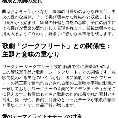
構成と展開の流れ
曲はおよそ三部からなり、冒頭の目覚めのような序奏部、中
央の豊かな展開、そして再び穏やかな終結へと収斂します。
目覚めから始まり、家庭の静謐と自然の息吹、子供の誕生に
よる喜びが音楽の流れとして表現されます。最後は穏やかに
消え入るように終わり、聴き手に静かな幸福感を残します。
歌劇「ジークフリート」との関係性：
主題と意味の重なり
ワーグナー ジークフリート牧歌 解説で特に興味深いのは、
この管弦楽作品と歌劇「ジークフリート」との関係です。牧
歌で使われる主題のいくつかは、後に楽劇「ジークフリー
ト」の第三幕で使われるとされる愛の二重唱や平和の動機と
一致しており、ワーグナーの音楽的アイデンティティがそこ
に見えます。牧歌はもともと歌劇のために書かれた素材とも
言え、愛、母性、自然、目覚めといったテーマが歌劇の物語
と重なることで、作品理解が増します。
愛のテーマとライトモチーフの共有