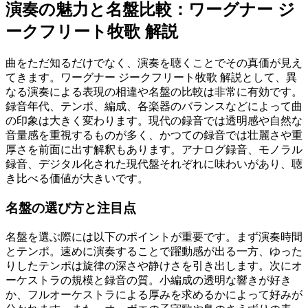
演奏の魅力と名盤比較：ワーグナー ジ
ークフリート牧歌 解説
曲をただ知るだけでなく、演奏を聴くことでその真価が見え
てきます。ワーグナー ジークフリート牧歌 解説として、異
なる演奏による表現の相違や名盤の比較は非常に有効です。
録音年代、テンポ、編成、各楽器のバランスなどによって曲
の印象は大きく変わります。現代の録音では透明感や自然な
音量感を重視するものが多く、かつての録音では壮麗さや重
厚さを前面に出す解釈もあります。アナログ録音、モノラル
録音、デジタル化された現代盤それぞれに味わいがあり、聴
き比べる価値が大きいです。
名盤の選び方と注目点
名盤を選ぶ際には以下のポイントが重要です。まず演奏時間
とテンポ。速めに演奏することで躍動感が出る一方、ゆった
りしたテンポは旋律の深さや静けさを引き出します。次にオ
ーケストラの規模と録音の質。小編成の透明な響きが好き
か、フルオーケストラによる厚みを求めるかによって好みが