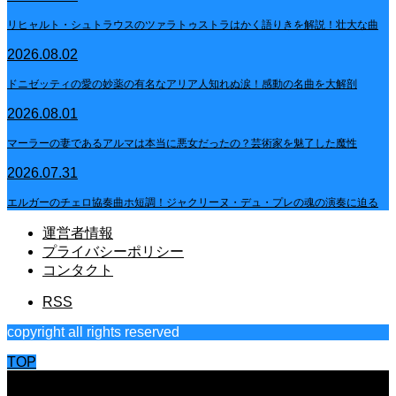
リヒャルト・シュトラウスのツァラトゥストラはかく語りきを解説！壮大な曲
2026.08.02
ドニゼッティの愛の妙薬の有名なアリア人知れぬ涙！感動の名曲を大解剖
2026.08.01
マーラーの妻であるアルマは本当に悪女だったの？芸術家を魅了した魔性
2026.07.31
エルガーのチェロ協奏曲ホ短調！ジャクリーヌ・デュ・プレの魂の演奏に迫る
運営者情報
プライバシーポリシー
コンタクト
RSS
copyright all rights reserved
TOP
CLOSE