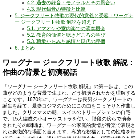
4.2.
過去の録音：モノラルとその風合い
4.3.
現代録音の特徴と比較
5.
ジークフリート牧歌の現代的意義と受容：ワーグナ
ー ジークフリート牧歌 解説を超えて
5.1.
アマオケや室内楽での演奏機会
5.2.
教育的価値と聴きどころの学び
5.3.
聴衆からみた感情と現代の評価
6.
まとめ
ワーグナー ジークフリート牧歌 解説：
作曲の背景と初演秘話
「ワーグナー ジークフリート牧歌 解説」の第一歩は、この
曲がどのような背景で生まれ、どう初演されたかを理解する
ことです。1870年に、ワーグナーは長男ジークフリートの
誕生を経て、愛妻コジマのためにこの曲をこっそりと作曲し
ました。クリスマスの朝、スイスのトリープシェンの自宅
で、15人編成の小オーケストラを使い、階段の傍らで演奏
されたその瞬間は、ワーグナーの家庭的愛情が音楽で表現さ
れた象徴的な場面と言えます。私的な祝福としての性格を帯