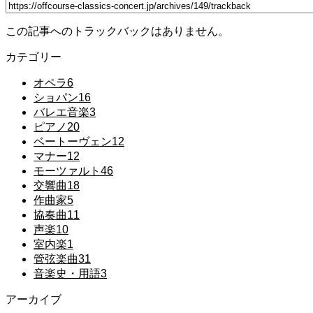
この記事へのトラックバックはありません。
カテゴリー
オペラ
6
ショパン
16
バレエ音楽
3
ピアノ
20
ベートーヴェン
12
マナー
12
モーツァルト
46
交響曲
18
作曲家
5
協奏曲
11
声楽
10
室内楽
1
管弦楽曲
31
音楽史・用語
3
アーカイブ