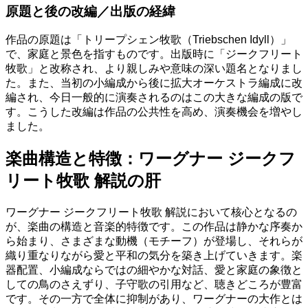
原題と後の改編／出版の経緯
作品の原題は「トリープシェン牧歌（Triebschen Idyll）」
で、家庭と景色を指すものです。出版時に「ジークフリート
牧歌」と改称され、より親しみや意味の深い題名となりまし
た。また、当初の小編成から後に拡大オーケストラ編成に改
編され、今日一般的に演奏されるのはこの大きな編成の版で
す。こうした改編は作品の公共性を高め、演奏機会を増やし
ました。
楽曲構造と特徴：ワーグナー ジークフ
リート牧歌 解説の肝
ワーグナー ジークフリート牧歌 解説において核心となるの
が、楽曲の構造と音楽的特徴です。この作品は静かな序奏か
ら始まり、さまざまな動機（モチーフ）が登場し、それらが
織り重なりながら愛と平和の気分を築き上げていきます。楽
器配置、小編成ならではの細やかな対話、愛と家庭の象徴と
しての鳥のさえずり、子守歌の引用など、聴きどころが豊富
です。その一方で全体に抑制があり、ワーグナーの大作とは