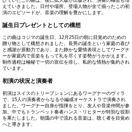
びていたこの曲は、後に拡大版が出版され、演奏の機会も増
えていきました。日付や場所、登場人物が全て揃ったこの初
演のエピソードが、音楽の理解を豊かにします。
誕生日プレゼントとしての構想
この曲はコジマの誕生日、12月25日の朝に目覚めのための
贈り物として構想されました。長男の誕生という家庭の喜び
と感謝が原動力であり、また静かな愛情表現としてワーグナ
ーが家庭内で音楽をもって礼を尽くす姿勢がうかがえます。
制作過程は極秘で一切の宣伝を排し、私的な情熱が集約され
ています。
初演の状況と演奏者
初演はスイスのトリープシェンにあるワーグナーのヴィラ
で、15人の演奏者からなる小編成オーケストラで演奏され
ました。ワーグナー自身が指揮をとり、友人や音楽仲間が参
加。中でもトランペット奏者ハンス・リヒターが特別な役割
を果たしました。朝靄の中で流れる音楽は、聴く者を目覚め
へと導きます。