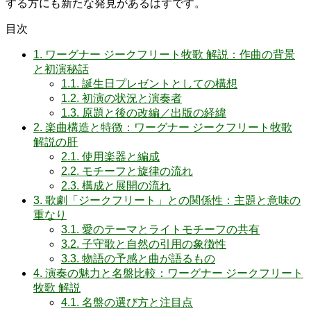
する方にも新たな発見があるはずです。
目次
1.
ワーグナー ジークフリート牧歌 解説：作曲の背景
と初演秘話
1.1.
誕生日プレゼントとしての構想
1.2.
初演の状況と演奏者
1.3.
原題と後の改編／出版の経緯
2.
楽曲構造と特徴：ワーグナー ジークフリート牧歌
解説の肝
2.1.
使用楽器と編成
2.2.
モチーフと旋律の流れ
2.3.
構成と展開の流れ
3.
歌劇「ジークフリート」との関係性：主題と意味の
重なり
3.1.
愛のテーマとライトモチーフの共有
3.2.
子守歌と自然の引用の象徴性
3.3.
物語の予感と曲が語るもの
4.
演奏の魅力と名盤比較：ワーグナー ジークフリート
牧歌 解説
4.1.
名盤の選び方と注目点