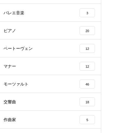
バレエ音楽
3
ピアノ
20
ベートーヴェン
12
マナー
12
モーツァルト
46
交響曲
18
作曲家
5