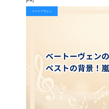
[PR]
ベートーヴェン