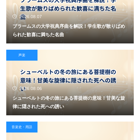
2026.08.07
ブラームスの大学祝典序曲を解説！学生歌が散りばめ
られた歓喜に満ちた名曲
声楽
2026.08.06
シューベルトの冬の旅にある菩提樹の意味！甘美な旋
律に隠された死への誘い
音楽史・用語